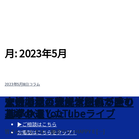
月:
2023年5月
2023年5月9日
2023年5月8日
2023年5月6日
2023年5月2日
コラム
コラム
コラム
コラム
恋活婚活の先生木村の
女性必見！彼氏と別れる時の
２日ぶりのライブ配信が盛り
夫婦の相互理解皆さんできて
TikTok＆YouTubeライブ
基準４選
上がりました！
ますか？
▶ご相談はこちら
皆さんこんにちは！ 婚活サロンHAPPY E […]
皆さんこんにちは。 婚活サロンHAPPY E […]
皆さんこんにちは！ 婚活サロンHAPPY E […]
皆さんこんにちは！ 婚活サロンHAPPY E […]
お電話はこちらをタップ！